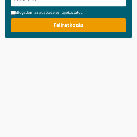
Elfogadom az
adatkezelési tájékoztatót
.
Feliratkozás