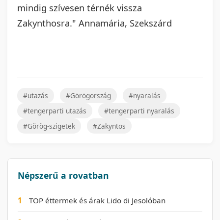
mindig szívesen térnék vissza
Zakynthosra." Annamária, Szekszárd
#utazás
#Görögország
#nyaralás
#tengerparti utazás
#tengerparti nyaralás
#Görög-szigetek
#Zakyntos
Népszerű a rovatban
1
TOP éttermek és árak Lido di Jesolóban