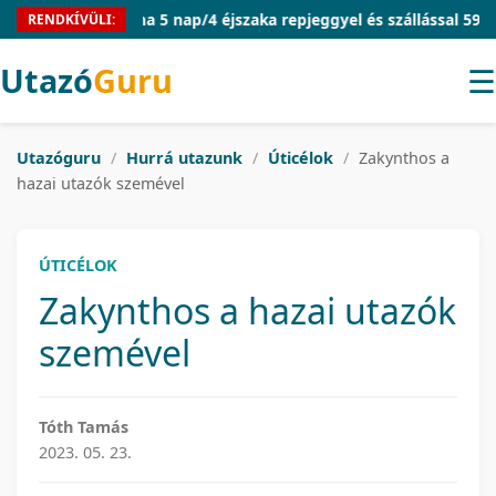
Toszkána 5 nap/4 éjszaka repjeggyel és szállással 59.090 Ft/fő
RENDKÍVÜLI:
Utazó
Guru
☰
Utazóguru
/
Hurrá utazunk
/
Úticélok
/
Zakynthos a
hazai utazók szemével
ÚTICÉLOK
Zakynthos a hazai utazók
szemével
Tóth Tamás
2023. 05. 23.