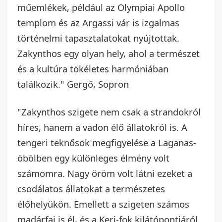
műemlékek, például az Olympiai Apollo
templom és az Argassi vár is izgalmas
történelmi tapasztalatokat nyújtottak.
Zakynthos egy olyan hely, ahol a természet
és a kultúra tökéletes harmóniában
találkozik." Gergő, Sopron
"Zakynthos szigete nem csak a strandokról
híres, hanem a vadon élő állatokról is. A
tengeri teknősök megfigyelése a Laganas-
öbölben egy különleges élmény volt
számomra. Nagy öröm volt látni ezeket a
csodálatos állatokat a természetes
élőhelyükön. Emellett a szigeten számos
madárfaj is él, és a Keri-fok kilátópontjáról