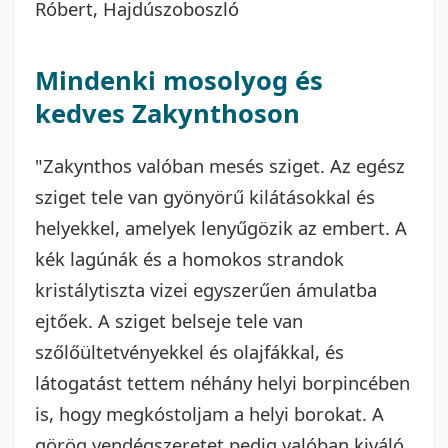
Róbert, Hajdúszoboszló
Mindenki mosolyog és
kedves Zakynthoson
"Zakynthos valóban mesés sziget. Az egész
sziget tele van gyönyörű kilátásokkal és
helyekkel, amelyek lenyűgözik az embert. A
kék lagúnák és a homokos strandok
kristálytiszta vizei egyszerűen ámulatba
ejtőek. A sziget belseje tele van
szőlőültetvényekkel és olajfákkal, és
látogatást tettem néhány helyi borpincében
is, hogy megkóstoljam a helyi borokat. A
görög vendégszeretet pedig valóban kiváló.