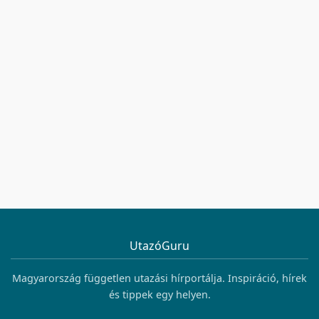
UtazóGuru
Magyarország független utazási hírportálja. Inspiráció, hírek
és tippek egy helyen.