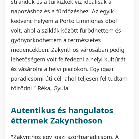
strandok és a türkizkék víz ideálisak a
napozáshoz és a fürdőzéshez. Az egyik
kedvenc helyem a Porto Limnionas öböl
volt, ahol a sziklák között fürödhettem és
gyönyörködhettem a természetes
medencékben. Zakynthos városában pedig
lehetőségem volt felfedezni a helyi kultúrát
és vásárolni a helyi piacokon. Egy igazi
paradicsomi úti cél, ahol teljesen fel tudtam
töltődni." Réka, Gyula
Autentikus és hangulatos
éttermek Zakynthoson
"Zakynthos egy igazi szörfparadicsom. A