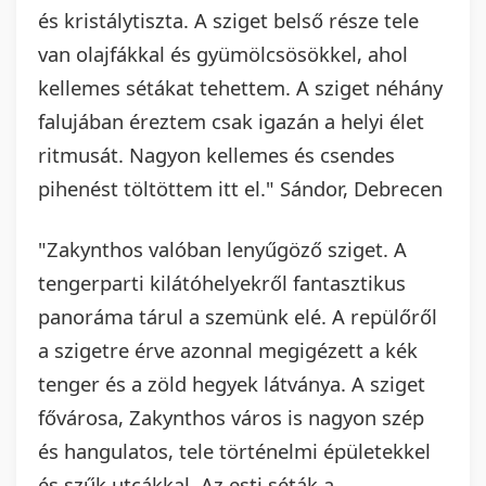
és kristálytiszta. A sziget belső része tele
van olajfákkal és gyümölcsösökkel, ahol
kellemes sétákat tehettem. A sziget néhány
falujában éreztem csak igazán a helyi élet
ritmusát. Nagyon kellemes és csendes
pihenést töltöttem itt el." Sándor, Debrecen
"Zakynthos valóban lenyűgöző sziget. A
tengerparti kilátóhelyekről fantasztikus
panoráma tárul a szemünk elé. A repülőről
a szigetre érve azonnal megigézett a kék
tenger és a zöld hegyek látványa. A sziget
fővárosa, Zakynthos város is nagyon szép
és hangulatos, tele történelmi épületekkel
és szűk utcákkal. Az esti séták a