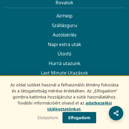
Rovatok
AirHelp
Szállásguru
Autóbérlés
Napi extra utak
Útinfó
Hurrá utazunk
Last Minute Utazások
Reptérinfó
Az oldal sütiket használ a felhasználói élmény fokozása
és a látogatottság mérése érdekében. Az „Elfogadom”
gombra kattintva hozzájárulsz a sütik használatához.
Információk
További információért olvasd el az
adatkezelési
tájékoztatónkat
.
Archívum
Elutasítom
Elfogadom
Autóbérlés