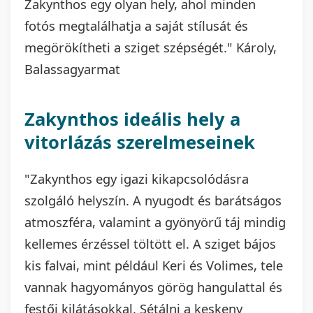
Zakynthos egy olyan hely, ahol minden
fotós megtalálhatja a saját stílusát és
megörökítheti a sziget szépségét." Károly,
Balassagyarmat
Zakynthos ideális hely a
vitorlázás szerelmeseinek
"Zakynthos egy igazi kikapcsolódásra
szolgáló helyszín. A nyugodt és barátságos
atmoszféra, valamint a gyönyörű táj mindig
kellemes érzéssel töltött el. A sziget bájos
kis falvai, mint például Keri és Volimes, tele
vannak hagyományos görög hangulattal és
festői kilátásokkal. Sétálni a keskeny