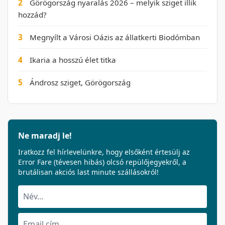
2
Görögország nyaralás 2026 – melyik sziget illik
hozzád?
3
Megnyílt a Városi Oázis az állatkerti Biodómban
4
Ikaria a hosszú élet titka
5
Ándrosz sziget, Görögország
Ne maradj le!
Iratkozz fel hírlevelünkre, hogy elsőként értesülj az
Error Fare (tévesen hibás) olcsó repülőjegyekről, a
brutálisan akciós last minute szállásokról!