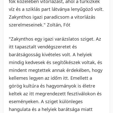
fok közelében vitorlázást, ahol a türkizkék
víz és a sziklás part látványa lenyűgöző volt.
Zakynthos igazi paradicsom a vitorlázás
szerelmeseinek." Zoltán, Fót
"Zakynthos egy igazi varázslatos sziget. Az
itt tapasztalt vendégszeretet és
barátságosság kivételes volt. A helyiek
mindig kedvesek és segítőkészek voltak, és
mindent megtettek annak érdekében, hogy
kellemes legyen az időm itt. Emellett a
görög kultúra és hagyományok is életre
keltek az itt megrendezett fesztiválokon és
eseményeken. A sziget különleges
hangulata és a helyiek barátsága miatt