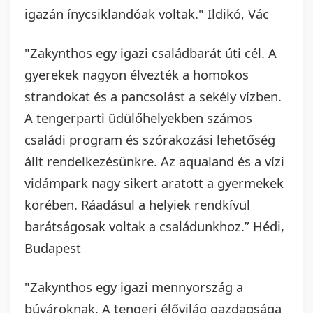
igazán ínycsiklandóak voltak." Ildikó, Vác
"Zakynthos egy igazi családbarát úti cél. A
gyerekek nagyon élvezték a homokos
strandokat és a pancsolást a sekély vízben.
A tengerparti üdülőhelyekben számos
családi program és szórakozási lehetőség
állt rendelkezésünkre. Az aqualand és a vízi
vidámpark nagy sikert aratott a gyermekek
körében. Ráadásul a helyiek rendkívül
barátságosak voltak a családunkhoz.” Hédi,
Budapest
"Zakynthos egy igazi mennyország a
búvároknak. A tengeri élővilág gazdagsága