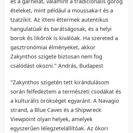
és a garnélát, valamint a tradicionális görög
ételeket, mint például a moussaka-t és a
tzatzikit. Az itteni éttermek autentikus
hangulatúak és barátságosak, és a helyi
borok és likőrök is kiválóak. Ha szereted a
gasztronómiai élményeket, akkor
Zakynthos szigete biztosan nem fog
csalódást okozni." András, Budapest
"Zakynthos szigetén tett kirándulásom
során felfedeztem a természeti csodákat és
a kulturális örökséget egyaránt. A Navagio
strand, a Blue Caves és a Shipwreck
Viewpoint olyan helyek, amelyek
egyszerűen lélegzetelállítóak. Az ókori