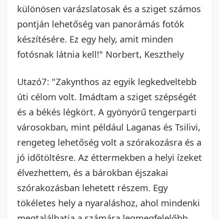
különösen varázslatosak és a sziget számos
pontján lehetőség van panorámás fotók
készítésére. Ez egy hely, amit minden
fotósnak látnia kell!" Norbert, Keszthely
Utazó7: "Zakynthos az egyik legkedveltebb
úti célom volt. Imádtam a sziget szépségét
és a békés légkört. A gyönyörű tengerparti
városokban, mint például Laganas és Tsilivi,
rengeteg lehetőség volt a szórakozásra és a
jó időtöltésre. Az éttermekben a helyi ízeket
élvezhettem, és a bárokban éjszakai
szórakozásban lehetett részem. Egy
tökéletes hely a nyaraláshoz, ahol mindenki
megtalálhatja a számára legmegfelelőbb