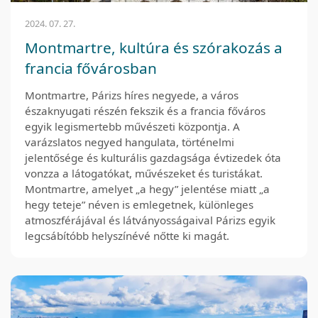
2024. 07. 27.
Montmartre, kultúra és szórakozás a
francia fővárosban
Montmartre, Párizs híres negyede, a város
északnyugati részén fekszik és a francia főváros
egyik legismertebb művészeti központja. A
varázslatos negyed hangulata, történelmi
jelentősége és kulturális gazdagsága évtizedek óta
vonzza a látogatókat, művészeket és turistákat.
Montmartre, amelyet „a hegy” jelentése miatt „a
hegy teteje” néven is emlegetnek, különleges
atmoszférájával és látványosságaival Párizs egyik
legcsábítóbb helyszínévé nőtte ki magát.