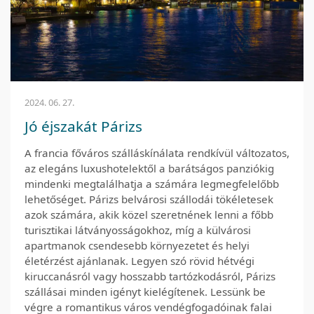
2024. 06. 27.
Jó éjszakát Párizs
A francia főváros szálláskínálata rendkívül változatos,
az elegáns luxushotelektől a barátságos panziókig
mindenki megtalálhatja a számára legmegfelelőbb
lehetőséget. Párizs belvárosi szállodái tökéletesek
azok számára, akik közel szeretnének lenni a főbb
turisztikai látványosságokhoz, míg a külvárosi
apartmanok csendesebb környezetet és helyi
életérzést ajánlanak. Legyen szó rövid hétvégi
kiruccanásról vagy hosszabb tartózkodásról, Párizs
szállásai minden igényt kielégítenek. Lessünk be
végre a romantikus város vendégfogadóinak falai