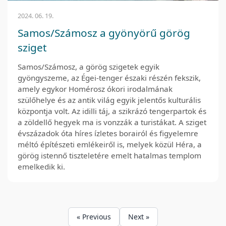
2024. 06. 19.
Samos/Számosz a gyönyörű görög
sziget
Samos/Számosz, a görög szigetek egyik
gyöngyszeme, az Égei-tenger északi részén fekszik,
amely egykor Homérosz ókori irodalmának
szülőhelye és az antik világ egyik jelentős kulturális
központja volt. Az idilli táj, a szikrázó tengerpartok és
a zöldellő hegyek ma is vonzzák a turistákat. A sziget
évszázadok óta híres ízletes borairól és figyelemre
méltó építészeti emlékeiről is, melyek közül Héra, a
görög istennő tiszteletére emelt hatalmas templom
emelkedik ki.
« Previous
Next »