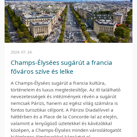
2024. 07. 24.
Champs-Élysées sugárút a francia
főváros szíve és lelke
A Champs-Élysées sugárút a francia kultúra,
történelem és luxus megtestesítője. Az itt található
nevezetességek és intézmények révén a sugárút
nemcsak Párizs, hanem az egész világ számára is
fontos turisztikai célpont. A Párizsi Diadalívvel a
háttérben és a Place de la Concorde-lal az elején,
valamint a lenyűgöző üzletekkel és kávézókkal
középen, a Champs-Élysées minden városlátogatót
különleges élményekkel kápráztat el.