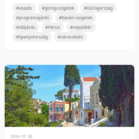
#utazás
#görög-szigetek
#Görögország
#programajánló
#Kanári-szigetek
#időjárás
#Párizs
#repülőtér
#Spanyolország
#városnézés
2024. 07. 30.