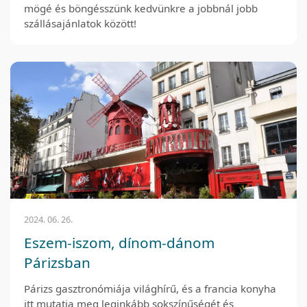
mögé és böngésszünk kedvünkre a jobbnál jobb
szállásajánlatok között!
2024. 06. 26.
Eszem-iszom, dínom-dánom
Párizsban
Párizs gasztronómiája világhírű, és a francia konyha
itt mutatja meg leginkább sokszínűségét és