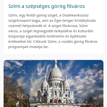
Szími a szépséges görög főváros
Szími, egy festői görög sziget, a Dodekanészosz
szigetcsoport tagja, ami az Égei-tenger kristálytiszta
vizeinél helyezkedik el. A sziget fővárosa, Szími
város, a sziget legnagyobb települése és kulturális
központja egyedülálló történelmi és építészeti
értékekkel bír. Cikkünk Szími, a csodás görög főváros
programjait mutatja be.