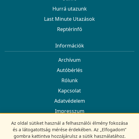
Hurrá utazunk
Last Minute Utazások
Reptérinfó
Információk
Archívum
Autóbérlés
Rólunk
Kapcsolat
Adatvédelem
Impresszum
Az oldal sütiket használ a felhasználói élmény fokozása
Kövess minket
és a látogatottság mérése érdekében. Az „Elfogadom”
gombra kattintva hozzájárulsz a sütik használatához.