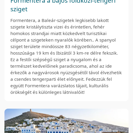
Formentera a bájos földközi-tengeri
sziget
Formentera, a Baleár-szigetek legkisebb lakott
szigete kristálytiszta vizei és érintetlen, fehér
homokos strandjai miatt közkedvelt turisztikai
célpont a szigeteken nyaralók körében.. A spanyol
sziget területe mindössze 83 négyzetkilométer,
hosszúsága 19 km és Ibizától 3 km-re délre fekszik.
Ez a festői szépségű sziget a nyugalom és a
természet kedvelőinek paradicsoma, ahol az ide
érkezők a nagyvárosok nyüzsgésétől távol élvezhetik
a csendes tengerparti élet előnyeit. Fedezzük fel
együtt Formentera varázslatos tájait, kulturális
örökségét és különleges látnivalóit!