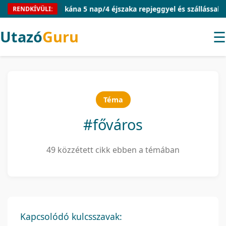
Toszkána 5 nap/4 éjszaka repjeggyel és szállással 59.090 Ft
RENDKÍVÜLI:
Utazó
Guru
☰
Téma
#főváros
49 közzétett cikk ebben a témában
Kapcsolódó kulcsszavak: