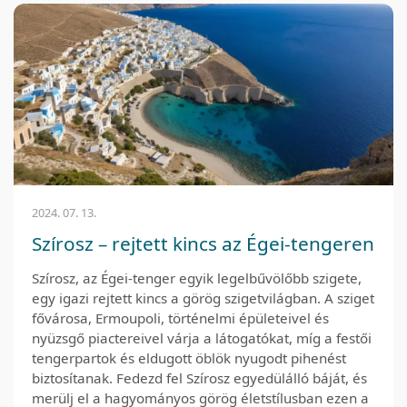
2024. 07. 13.
Szírosz – rejtett kincs az Égei-tengeren
Szírosz, az Égei-tenger egyik legelbűvölőbb szigete,
egy igazi rejtett kincs a görög szigetvilágban. A sziget
fővárosa, Ermoupoli, történelmi épületeivel és
nyüzsgő piactereivel várja a látogatókat, míg a festői
tengerpartok és eldugott öblök nyugodt pihenést
biztosítanak. Fedezd fel Szírosz egyedülálló báját, és
merülj el a hagyományos görög életstílusban ezen a