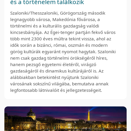
és a történelem találkozik
Szaloniki/Thesszaloniki, Görögország második
legnagyobb városa, Makedónia fővárosa, a
történelmi és a kulturális gazdagság valódi
kincsesbányája. Az Égei-tenger partján fekvő város
több mint 2300 éves múltra tekint vissza, ahol az
idők során a bizánci, római, oszmán és modern
görög kultúrák egyaránt nyomot hagytak. Szaloniki
nem csak gazdag történelmi örökségéről híres,
hanem pezsgő egyetemi életéről, virágzó
gazdaságáról és dinamikus kultúrájáról is. Az
alábbiakban betekintést nyújtunk Szaloniki
városának sokszínű világába, bemutatva annak
legfontosabb látnivalóit és jellegzetességeit.