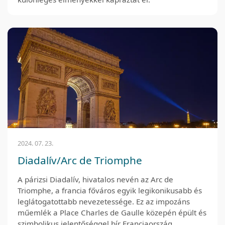
2024. 07. 23.
Diadalív/Arc de Triomphe
A párizsi Diadalív, hivatalos nevén az Arc de
Triomphe, a francia főváros egyik legikonikusabb és
leglátogatottabb nevezetessége. Ez az impozáns
műemlék a Place Charles de Gaulle közepén épült és
szimbolikus jelentőséggel bír Franciaország