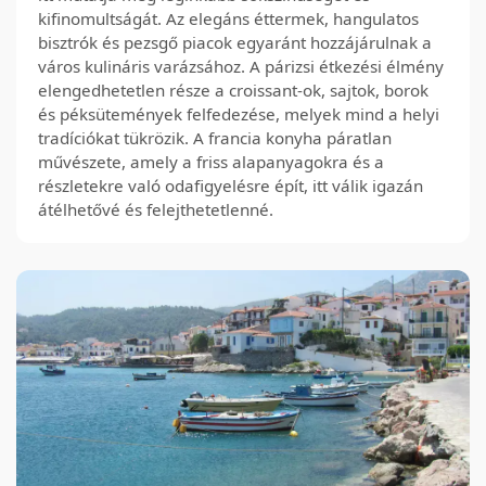
kifinomultságát. Az elegáns éttermek, hangulatos
bisztrók és pezsgő piacok egyaránt hozzájárulnak a
város kulináris varázsához. A párizsi étkezési élmény
elengedhetetlen része a croissant-ok, sajtok, borok
és péksütemények felfedezése, melyek mind a helyi
tradíciókat tükrözik. A francia konyha páratlan
művészete, amely a friss alapanyagokra és a
részletekre való odafigyelésre épít, itt válik igazán
átélhetővé és felejthetetlenné.