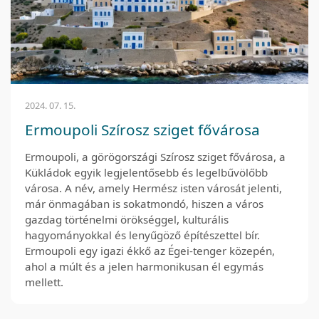
2024. 07. 15.
Ermoupoli Szírosz sziget fővárosa
Ermoupoli, a görögországi Szírosz sziget fővárosa, a
Kükládok egyik legjelentősebb és legelbűvölőbb
városa. A név, amely Hermész isten városát jelenti,
már önmagában is sokatmondó, hiszen a város
gazdag történelmi örökséggel, kulturális
hagyományokkal és lenyűgöző építészettel bír.
Ermoupoli egy igazi ékkő az Égei-tenger közepén,
ahol a múlt és a jelen harmonikusan él egymás
mellett.