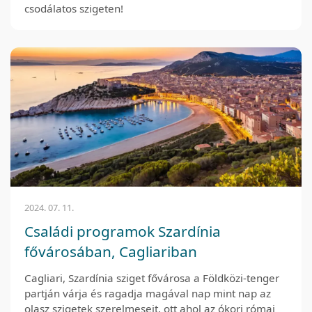
csodálatos szigeten!
2024. 07. 11.
Családi programok Szardínia
fővárosában, Cagliariban
Cagliari, Szardínia sziget fővárosa a Földközi-tenger
partján várja és ragadja magával nap mint nap az
olasz szigetek szerelmeseit, ott ahol az ókori római