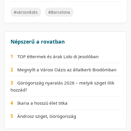
#városnézés
#Barcelona
Népszerű a rovatban
1
TOP éttermek és árak Lido di Jesolóban
2
Megnyílt a Városi Oázis az állatkerti Biodómban
3
Görögország nyaralás 2026 – melyik sziget illik
hozzád?
4
Ikaria a hosszú élet titka
5
Ándrosz sziget, Görögország