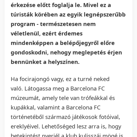
érkezése előtt foglalja le. Mivel ez a
túristák körében az egyik legnépszerűbb
program - természetesen nem
véletlenül, ezért érdemes
mindenképpen a belépőjegyről előre
gondoskodni, nehogy meglepetés érjen
bennünket a helyszínen.
Ha focirajongó vagy, ez a turné neked
való. Látogassa meg a Barcelona FC
múzeumát, amely tele van trófeákkal és
kupákkal, valamint a Barcelona FC
történetéből származó játékosok fotóival,
ereklyéivel. Lehetőséged lesz arra is, hogy
betekintést nyerjél a klub kulisszái mögé is,