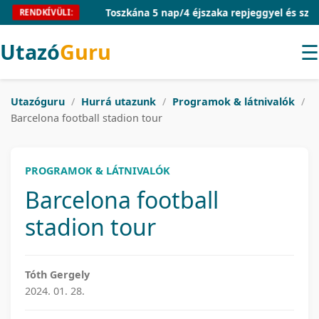
Toszkána 5 nap/4 éjszaka repjeggyel és szálláss
RENDKÍVÜLI:
Utazó
Guru
☰
Utazóguru
/
Hurrá utazunk
/
Programok & látnivalók
/
Barcelona football stadion tour
PROGRAMOK & LÁTNIVALÓK
Barcelona football
stadion tour
Tóth Gergely
2024. 01. 28.