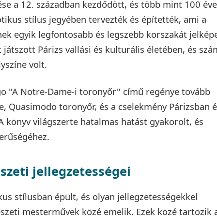
e a 12. században kezdődött, és több mint 100 éve
tikus stílus jegyében tervezték és építették, ami a
ek egyik legfontosabb és legszebb korszakát jelképe
átszott Párizs vallási és kulturális életében, és sz
yszíne volt.
ugo "A Notre-Dame-i toronyőr" című regénye tovább
je, Quasimodo toronyőr, és a cselekmény Párizsban é
A könyv világszerte hatalmas hatást gyakorolt, és
erűségéhez.
zeti jellegzetességei
 stílusban épült, és olyan jellegzetességekkel
észeti mesterművek közé emelik. Ezek közé tartozik 