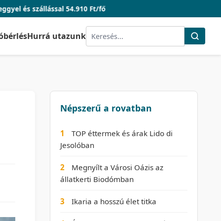
ssal 54.910 Ft/fő
óbérlés
Hurrá utazunk
Népszerű a rovatban
1
TOP éttermek és árak Lido di
Jesolóban
2
Megnyílt a Városi Oázis az
állatkerti Biodómban
3
Ikaria a hosszú élet titka