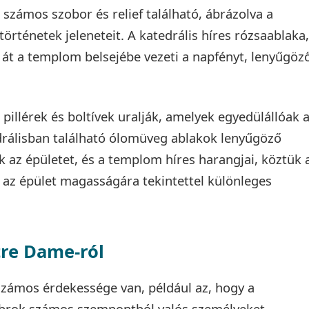
zámos szobor és relief található, ábrázolva a
történetek jeleneteit. A katedrális híres rózsaablaka,
át a templom belsejébe vezeti a napfényt, lenyűgöz
 pillérek és boltívek uralják, amelyek egyedülállóak 
drálisban található ólomüveg ablakok lenyűgöző
ik az épületet, és a templom híres harangjai, köztük 
az épület magasságára tekintettel különleges
re Dame-ról
ámos érdekessége van, például az, hogy a
obrok számos szempontból valós személyeket