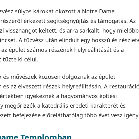
űzvész súlyos károkat okozott a Notre Dame
észéről érkezett segítségnyújtás és támogatás. Az
visszhangot keltett, és arra sarkallt, hogy mielőbb
kincset. A tűzvész után elindult egy hosszú és részlet
y az épület számos részének helyreállítását és a
tűzte ki célul.
k és művészek közösen dolgoznak az épület
s az elveszett részek helyreállításán. A restauráci
értékben igyekeznek a hagyományos építési
 megőrizzék a katedrális eredeti karakterét és
ezett befejezése előreláthatólag több évet vesz igény
 Dame Templomban