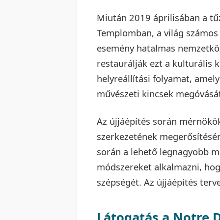
Miután 2019 áprilisában a t
Templomban, a világ számos r
esemény hatalmas nemzetközi 
restaurálják ezt a kulturális 
helyreállítási folyamat, amel
művészeti kincsek megóvását 
Az újjáépítés során mérnökö
szerkezetének megerősítésén é
során a lehető legnagyobb m
módszereket alkalmazni, hogy
szépségét. Az újjáépítés terv
Látogatás a Notre