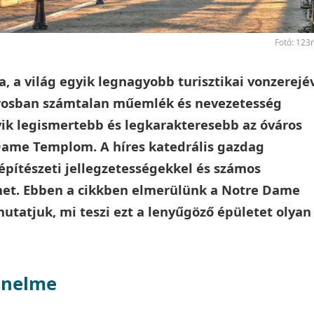
Fotó: 123
a, a világ egyik legnagyobb turisztikai vonzerejé
városban számtalan műemlék és nevezetesség
yik legismertebb és legkarakteresebb az óváros
ame Templom. A híres katedrális gazdag
pítészeti jellegzetességekkel és számos
et. Ebben a cikkben elmerülünk a Notre Dame
tatjuk, mi teszi ezt a lenyűgöző épületet olyan
énelme