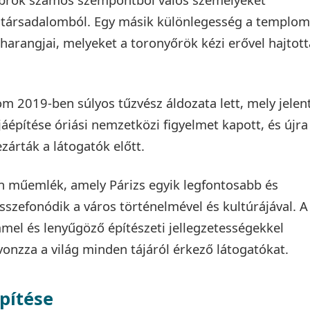
i társadalomból. Egy másik különlegesség a templom
harangjai, melyeket a toronyőrök kézi erővel hajtot
.
 2019-ben súlyos tűzvész áldozata lett, mely jelen
jáépítése óriási nemzetközi figyelmet kapott, és újra
zárták a látogatók előtt.
 műemlék, amely Párizs egyik legfontosabb és
sszefonódik a város történelmével és kultúrájával. A
mel és lenyűgöző építészeti jellegzetességekkel
vonzza a világ minden tájáról érkező látogatókat.
pítése