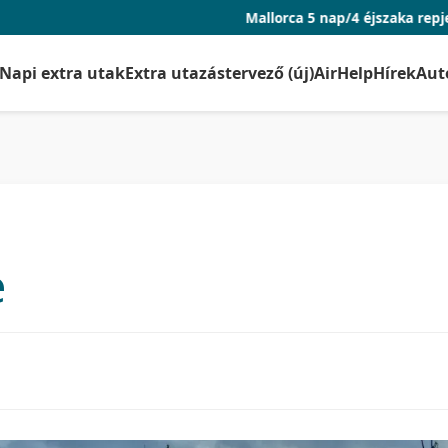
Mallorca 5 nap/4 éjszaka repjeggyel és szállá
Napi extra utak
Extra utazástervező (új)
AirHelp
Hírek
Aut
e