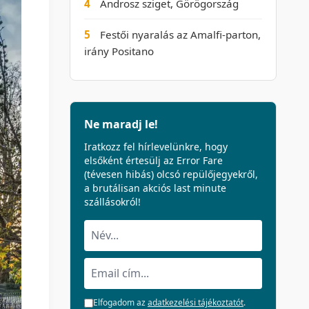
4
Ándrosz sziget, Görögország
5
Festői nyaralás az Amalfi-parton,
irány Positano
Ne maradj le!
Iratkozz fel hírlevelünkre, hogy
elsőként értesülj az Error Fare
(tévesen hibás) olcsó repülőjegyekről,
a brutálisan akciós last minute
szállásokról!
Elfogadom az
adatkezelési tájékoztatót
.