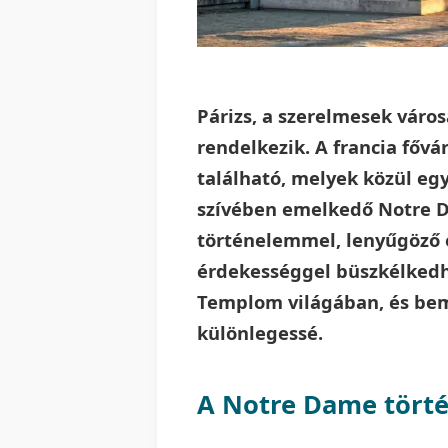
Párizs, a szerelmesek város
rendelkezik. A francia fő
található, melyek közül eg
szívében emelkedő Notre D
történelemmel, lenyűgöző é
érdekességgel büszkélkedh
Templom világában, és bemu
különlegessé.
A Notre Dame tört