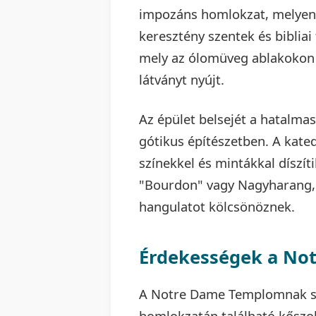
impozáns homlokzat, melyen s
keresztény szentek és bibliai 
mely az ólomüveg ablakokon 
látványt nyújt.
Az épület belsejét a hatalmas
gótikus építészetben. A kate
színekkel és mintákkal díszít
"Bourdon" vagy Nagyharang, 
hangulatot kölcsönöznek.
Érdekességek a Not
A Notre Dame Templomnak sz
homlokzatán található kősz