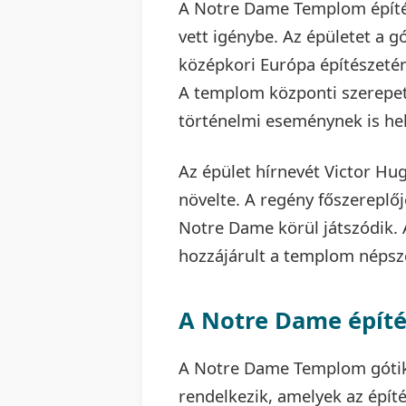
A Notre Dame Templom építés
vett igénybe. Az épületet a gó
középkori Európa építészetén
A templom központi szerepet j
történelmi eseménynek is hel
Az épület hírnevét Victor H
növelte. A regény főszereplő
Notre Dame körül játszódik. 
hozzájárult a templom népsz
A Notre Dame építés
A Notre Dame Templom gótikus
rendelkezik, amelyek az épít