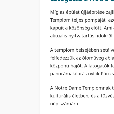
Míg az épület újjáépítése zaj
Templom teljes pompáját, az
kapuit a közönség előtt. Ami
aktuális nyitvatartási időkről 
A templom belsejében sétálv
felfedezzük az ólomüveg abla
központi hajót. A látogatók
panorámakilátás nyílik Párizs
A Notre Dame Templomnak tov
kulturális életben, és a tűzv
nép számára.