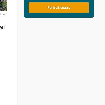
Feliratkozás
rf.com
vel