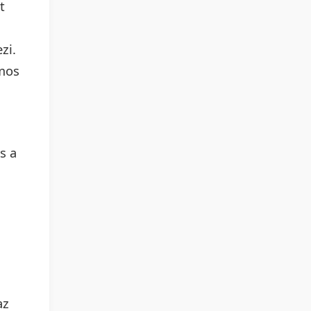
t
zi.
ámos
s a
az