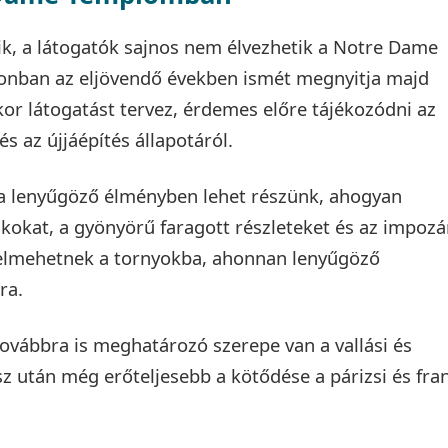
lik, a látogatók sajnos nem élvezhetik a Notre Dame
onban az eljövendő években ismét megnyitja majd
kor látogatást tervez, érdemes előre tájékozódni az
és az újjáépítés állapotáról.
a lenyűgöző élményben lehet részünk, ahogyan
kokat, a gyönyörű faragott részleteket és az impoz
 felmehetnek a tornyokba, ahonnan lenyűgöző
ra.
ábbra is meghatározó szerepe van a vallási és
ész után még erőteljesebb a kötődése a párizsi és fra