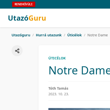
RENDKÍVÜLI:
Utazó
Guru
Utazóguru
/
Hurrá utazunk
/
Úticélok
/
Notre Dame
ÚTICÉLOK
Notre Dam
Tóth Tamás
2023. 10. 23.