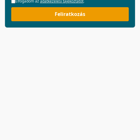
Elfogadom az
adatkezelési tájékoztatót
.
Feliratkozás