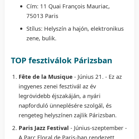
Cím: 11 Quai François Mauriac,
75013 Paris
Stílus: Helyszín a hajón, elektronikus
zene, bulik.
TOP fesztiválok Párizsban
Fête de la Musique
- Június 21. - Ez az
ingyenes zenei fesztivál az év
legrövidebb éjszakáján, a nyári
napforduló ünneplésére szolgál, és
rengeteg helyszínen zajlik Párizsban.
Paris Jazz Festival
- Június-szeptember -
A Parc Floral de Paris-ban rendezett