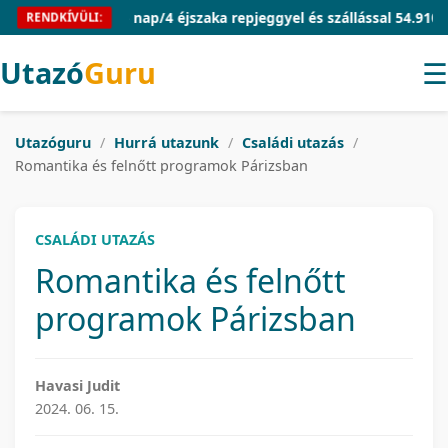
Mallorca 5 nap/4 éjszaka repjeggyel és szállással 54.910 Ft/fő
RENDKÍVÜLI:
Utazó
Guru
☰
Utazóguru
/
Hurrá utazunk
/
Családi utazás
/
Romantika és felnőtt programok Párizsban
CSALÁDI UTAZÁS
Romantika és felnőtt
programok Párizsban
Havasi Judit
2024. 06. 15.