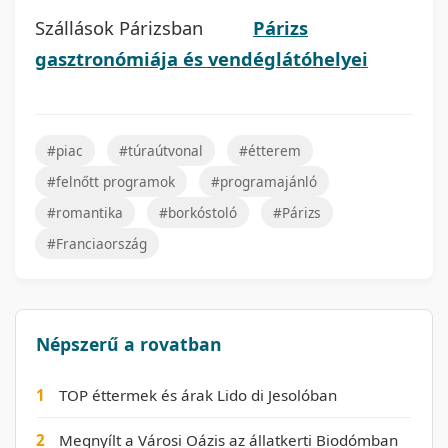
Szállások Párizsban
Párizs
gasztronómiája és vendéglátóhelyei
#piac
#túraútvonal
#étterem
#felnőtt programok
#programajánló
#romantika
#borkóstoló
#Párizs
#Franciaország
Népszerű a rovatban
1
TOP éttermek és árak Lido di Jesolóban
2
Megnyílt a Városi Oázis az állatkerti Biodómban