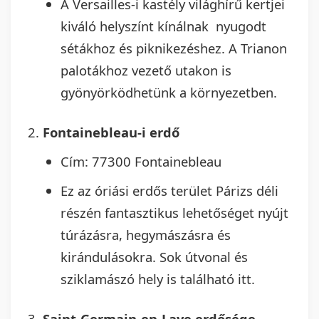
A Versailles-i kastély világhírű kertjei
kiváló helyszínt kínálnak nyugodt
sétákhoz és piknikezéshez. A Trianon
palotákhoz vezető utakon is
gyönyörködhetünk a környezetben.
Fontainebleau-i erdő
Cím: 77300 Fontainebleau
Ez az óriási erdős terület Párizs déli
részén fantasztikus lehetőséget nyújt
túrázásra, hegymászásra és
kirándulásokra. Sok útvonal és
sziklamászó hely is található itt.
Saint-Germain-en-Laye erdősége