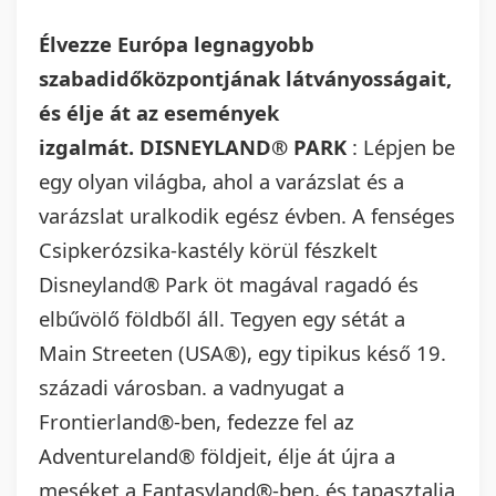
Élvezze Európa legnagyobb
szabadidőközpontjának látványosságait,
és élje át az események
izgalmát.
DISNEYLAND® PARK
: Lépjen be
egy olyan világba, ahol a varázslat és a
varázslat uralkodik egész évben. A fenséges
Csipkerózsika-kastély körül fészkelt
Disneyland® Park öt magával ragadó és
elbűvölő földből áll. Tegyen egy sétát a
Main Streeten (USA®), egy tipikus késő 19.
századi városban. a vadnyugat a
Frontierland®-ben, fedezze fel az
Adventureland® földjeit, élje át újra a
meséket a Fantasyland®-ben, és tapasztalja