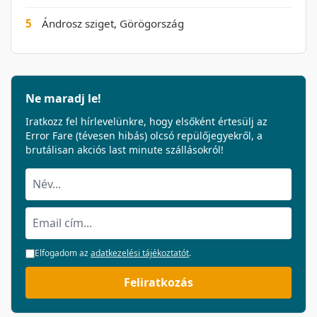
5
Ándrosz sziget, Görögország
Ne maradj le!
Iratkozz fel hírlevelünkre, hogy elsőként értesülj az
Error Fare (tévesen hibás) olcsó repülőjegyekről, a
brutálisan akciós last minute szállásokról!
Elfogadom az
adatkezelési tájékoztatót
.
Feliratkozás