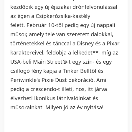
kezdődik egy új éjszakai drónfelvonulással
az égen a Csipkerózsika-kastély
felett. Február 10-től pedig egy új nappali
műsor, amely tele van szeretett dalokkal,
történetekkel és tánccal a Disney és a Pixar
karaktereivel, feldobja a lelkedet**, míg az
USA-beli Main Street®-t egy szín- és egy
csillogó fény kapja a Tinker Belltől és
Periwinkle's Pixie Dust dekoráció. Ami
pedig a crescendo-t illeti, nos, itt járva
élvezheti ikonikus látnivalóinkat és
műsorainkat. Milyen jó az év nyitása!