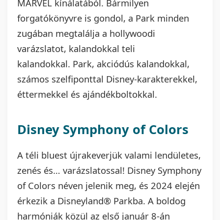
MARVEL kínálatából.
Bármilyen
forgatókönyvre is gondol, a Park minden
zugában megtalálja a hollywoodi
varázslatot, kalandokkal teli
kalandokkal.
Park, akciódús kalandokkal,
számos szelfiponttal Disney-karakterekkel,
éttermekkel és ajándékboltokkal.
Disney Symphony of Colors
A téli bluest újrakeverjük valami lendületes,
zenés és… varázslatossal! Disney Symphony
of Colors néven jelenik meg, és 2024 elején
érkezik a Disneyland® Parkba. A boldog
harmóniák közül az első január 8-án