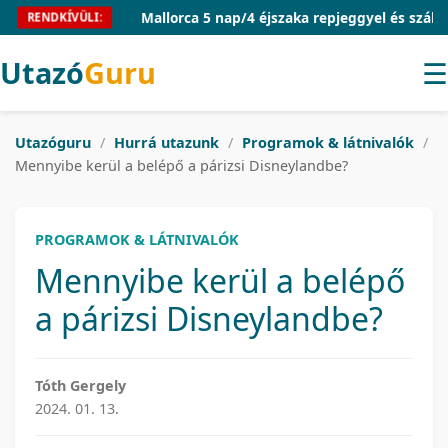
Mallorca 5 nap/4 éjszaka repjeggyel és szállással
RENDKÍVÜLI:
Utazó
Guru
☰
Utazóguru
/
Hurrá utazunk
/
Programok & látnivalók
/
Mennyibe kerül a belépő a párizsi Disneylandbe?
PROGRAMOK & LÁTNIVALÓK
Mennyibe kerül a belépő
a párizsi Disneylandbe?
Tóth Gergely
2024. 01. 13.