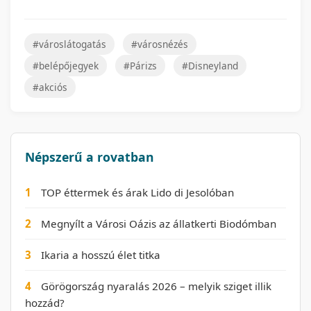
#városlátogatás
#városnézés
#belépőjegyek
#Párizs
#Disneyland
#akciós
Népszerű a rovatban
1
TOP éttermek és árak Lido di Jesolóban
2
Megnyílt a Városi Oázis az állatkerti Biodómban
3
Ikaria a hosszú élet titka
4
Görögország nyaralás 2026 – melyik sziget illik
hozzád?